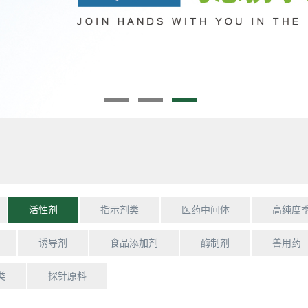
活性剂
指示剂类
医药中间体
高纯度
诱导剂
食品添加剂
酶制剂
兽用药
类
探针原料