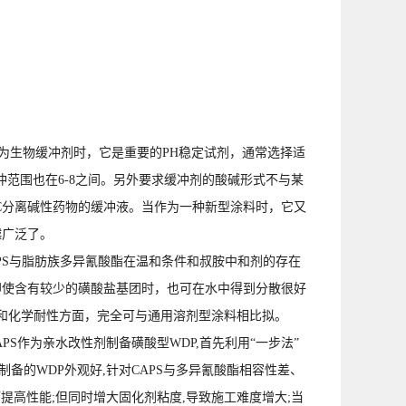
为生物缓冲剂时，它是重要的PH稳定试剂，通常选择适
冲范围也在6-8之间。另外要求缓冲剂的酸碱形式不与某
PLC分离碱性药物的缓冲液。当作为一种新型涂料时，它又
越广泛了。
CAPS与脂肪族多异氰酸酯在温和条件和叔胺中和剂的存在
即使含有较少的磺酸盐基团时，也可在水中得到分散很好
和化学耐性方面，完全可与通用溶剂型涂料相比拟。
PS作为亲水改性剂制备磺酸型WDP,首先利用“一步法”
,制备的WDP外观好,针对CAPS与多异氰酸酯相容性差、
而提高性能;但同时增大固化剂粘度,导致施工难度增大;当