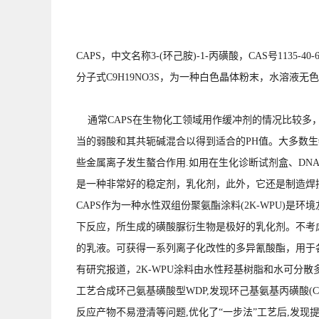
CAPS，中文名称3-(环己胺)-1-丙磺酸，CAS号1135-40-
分子式C9H19NO3S，为一种白色晶体粉末，水溶液无色澄
通常CAPS在生物化工领域用作缓冲剂的情况比较多，
当的弱酸和其共轭碱混合以得到适合的PH值。大多数生
些金属离子发生螯合作用.如用在生化诊断试剂盒、DNA
是一种非常好的稳定剂，乳化剂，此外，它还是制造焊
CAPS作为一种水性双组份聚氨酯涂料(2K-WPU)
下反应，所生成的磺酸脲衍生物是极好的乳化剂。不考
的乳液。可获得一系列离子化改性的多异氰酸酯，用于
有研究报道，2K-WPU涂料由水性羟基树脂和水可分散多
工艺合成环己氨基磺酸型WDP,发现环己基氨基丙磺酸(C
反应产物不易澄清等问题,优化了“一步法”工艺后,发现