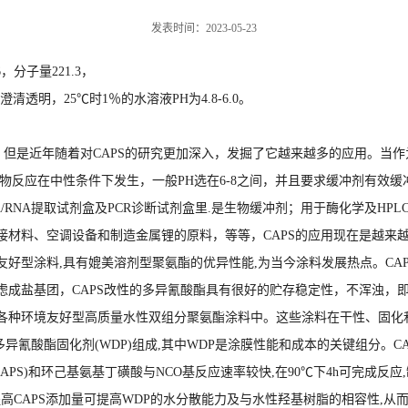
发表时间：2023-05-23
6，分子量221.3，
清透明，25℃时1％的水溶液PH为4.8-6.0。
但是近年随着对CAPS的研究更加深入，发掘了它越来越多的应用。当作
物反应在中性条件下发生，一般PH选在6-8之间，并且要求缓冲剂有效缓
/RNA提取试剂盒及PCR诊断试剂盒里.是生物缓冲剂；用于酶化学及H
接材料、空调设备和制造金属锂的原料，等等，CAPS的应用现在是越来
是环境友好型涂料,具有媲美溶剂型聚氨酯的优异性能,为当今涂料发展热点。
虑成盐基团，CAPS改性的多异氰酸酯具有很好的贮存稳定性，不浑浊，
各种环境友好型高质量水性双组分聚氨酯涂料中。这些涂料在干性、固化
异氰酸酯固化剂(WDP)组成,其中WDP是涂膜性能和成本的关键组分。CA
APS)和环己基氨基丁磺酸与NCO基反应速率较快,在90℃下4h可完成反应
提高CAPS添加量可提高WDP的水分散能力及与水性羟基树脂的相容性,从