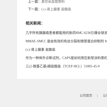
上一篇：
真空采血管原料
下一篇：
(±)-肾上腺素 盐酸盐
相关新闻：
几乎所有胰腺癌患者都能用的新药RMC-6236引爆全
MMAE-SMCC 是由有效的有丝分裂和微管蛋白抑制剂
(±)-肾上腺素 盐酸盐
作为一种体外诊断试剂，CAPS是如何用在新型涂料里
三(2-羰基乙基)磷盐酸盐（TCEP-HCL）51805-45-9
公司首页
公
|