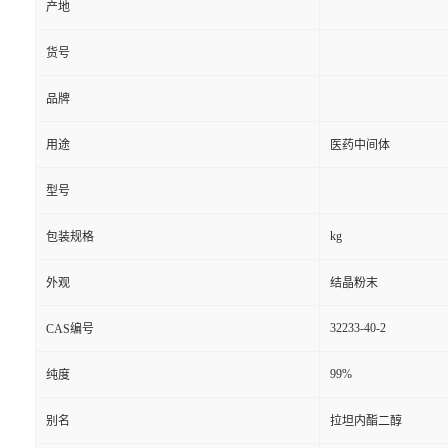
产地
货号
品牌
用途
医药中间体
型号
kg
包装规格
外观
结晶粉末
32233-40-2
CAS编号
99%
纯度
别名
拉坦内酯二醇