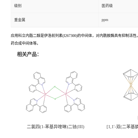
级别
医药级
ppm
重金属
应用科立内脂二醇是伊洛前列素(I267300)的中间体，对内酰胺酶具有抑制活性。伊洛
药合成中间体等。
相关产品：
二氯四(1-苯基异喹啉)二铱(III)
[1,1'-双(二苯