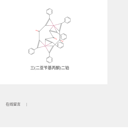
三(二亚苄基丙酮)二铂
在线留言
|