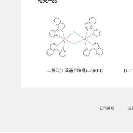
相关产品：
二氯四(1-苯基异喹啉)二铱(III)
[1
公司首页
公
|