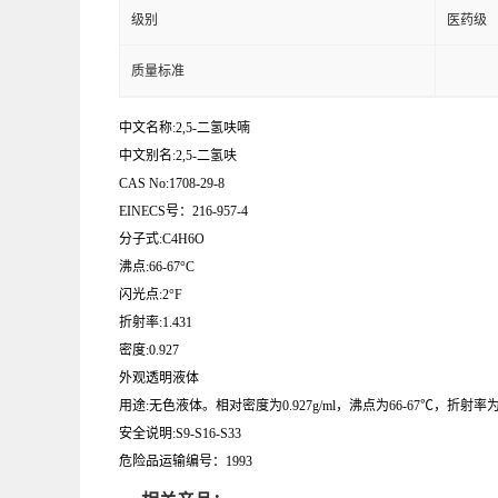
级别
医药级
质量标准
中文名称:2,5-二氢呋喃
中文别名:2,5-二氢呋
CAS No:1708-29-8
EINECS号：216-957-4
分子式:C4H6O
沸点:66-67°C
闪光点:2°F
折射率:1.431
密度:0.927
外观透明液体
用途:无色液体。相对密度为0.927g/ml，沸点为66-67℃，折射率为1
安全说明:S9-S16-S33
危险品运输编号：1993