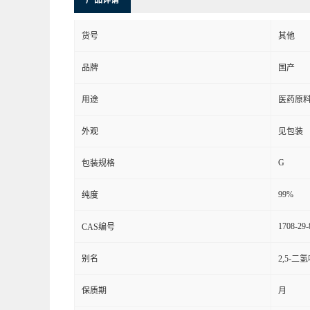
产品详请
货号
其他
品牌
国产
用途
医药原
外观
见包装
G
包装规格
99%
纯度
1708-29-
CAS编号
别名
2,5-二
保质期
月