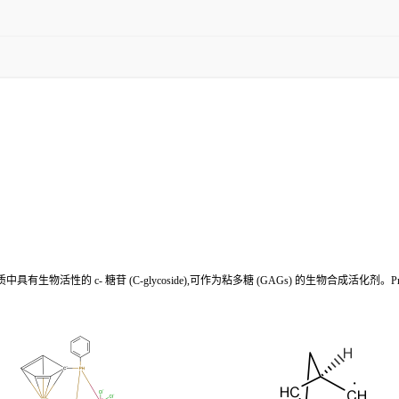
riol) 是一种在水介质中具有生物活性的 c- 糖苷 (C-glycoside),可作为粘多糖 (GAGs) 的生物