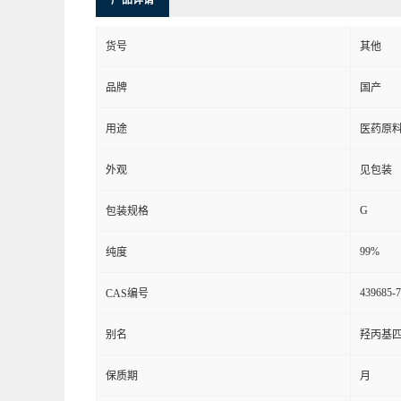
产品详请
货号
其他
品牌
国产
用途
医药原
外观
见包装
G
包装规格
99%
纯度
439685-7
CAS编号
别名
羟丙基
保质期
月