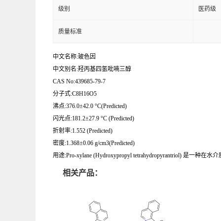
级别
医药级
质量标准
中文名称:玻色因
中文别名:羟丙基四氢吡喃三醇
CAS No:439685-79-7
分子式:C8H16O5
沸点:376.0±42.0 °C(Predicted)
闪光点:181.2±27.9 °C (Predicted)
折射率:1.552 (Predicted)
密度:1.368±0.06 g/cm3(Predicted)
用途:Pro-xylane (Hydroxypropyl tetrahydropyrant
相关产品：