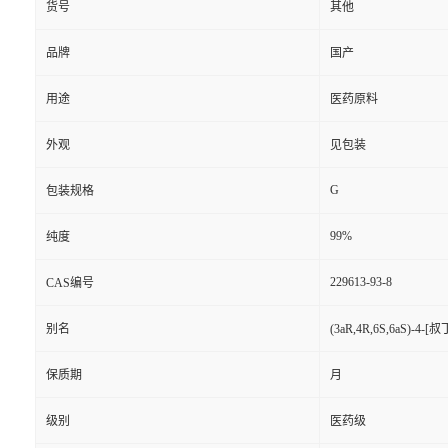
货号
其他
品牌
国产
用途
医药原料
外观
见包装
G
包装规格
99%
纯度
229613-93-8
CAS编号
别名
(3aR,4R,6S,6aS)-4-
保质期
月
级别
医药级