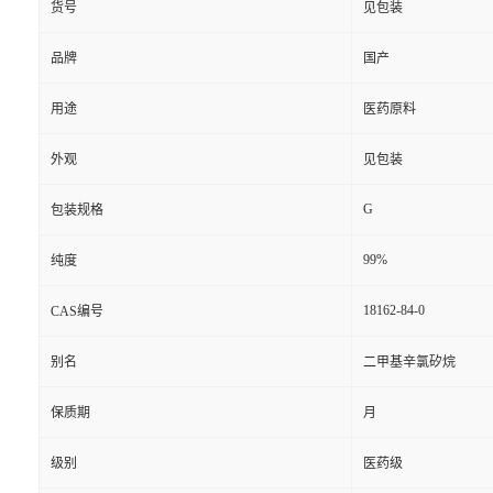
货号
见包装
品牌
国产
用途
医药原料
外观
见包装
G
包装规格
99%
纯度
18162-84-0
CAS编号
别名
二甲基辛氯矽烷
保质期
月
级别
医药级