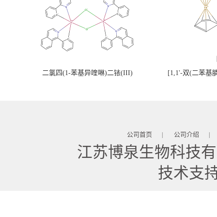
二氯四(1-苯基异喹啉)二铱(III)
[1,1'-双(二苯
公司首页
公司介绍
|
|
江苏博泉生物科技有
技术支