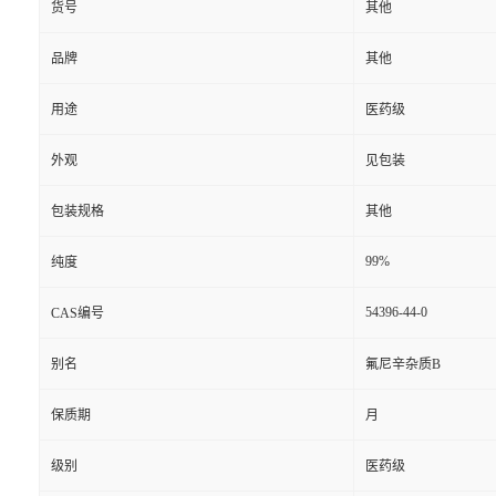
货号
其他
品牌
其他
用途
医药级
外观
见包装
包装规格
其他
99%
纯度
54396-44-0
CAS编号
别名
氟尼辛杂质B
保质期
月
级别
医药级