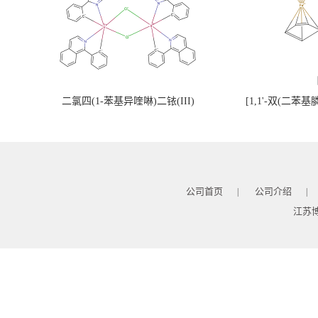
二氯四(1-苯基异喹啉)二铱(III)
[1,1'-双(二苯
公司首页
公司介绍
|
|
江苏