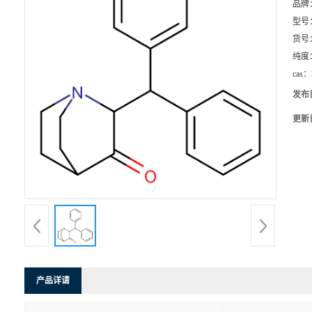
品牌
型号
货号
纯度
cas：
发布
更新
产品详请