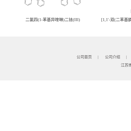
二氯四(1-苯基异喹啉)二铱(III)
[1,1'-双(二苯
公司首页
公司介绍
|
|
江苏