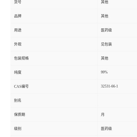
货号
其他
品牌
其他
用途
医药级
外观
见包装
包装规格
其他
99%
纯度
32531-66-1
CAS编号
别名
保质期
月
级别
医药级