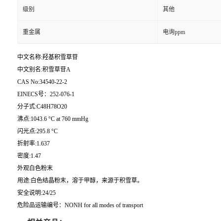
级别
其他
重金属
电询ppm
中文名称:羟基积雪草苷
中文别名:积雪草苷A
CAS No:34540-22-2
EINECS号：252-076-1
分子式:C48H78O20
沸点:1043.6 °C at 760 mmHg
闪光点:295.8 °C
折射率:1.637
密度:1.47
外观白色粉末
用途:白色结晶粉末，溶于甲醇，来源于积雪草。
安全说明:24/25
危险品运输编号：NONH for all modes of transport