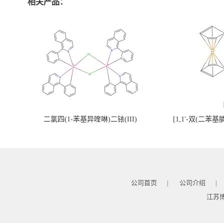
相关产品：
二氯四(1-苯基异喹啉)二铱(III)
[1,1'-双(二苯
公司首页
公司介绍
|
|
江苏