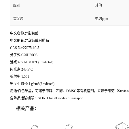
级别
其他
重金属
电询ppm
中文名称:异甜菊醇
中文别名:异甜菊醇对照品
CAS No:27975-19-5
分子式:C20H30O3
沸点:455.6±38.0 °C(Predicted)
闪光点:243.5°C
折射率:1.551
密度:1.15±0.1 g/cm3(Predicted)
用途:白色结晶，可溶于甲醇、乙醇、DMSO等有机溶剂，来源于甜菊（Stevia rebau
危险品运输编号：NONH for all modes of transport
相关产品：