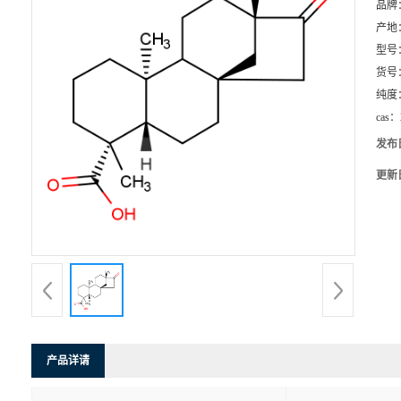
品牌
产地
型号
货号
纯度
cas：
发布
更新
产品详请