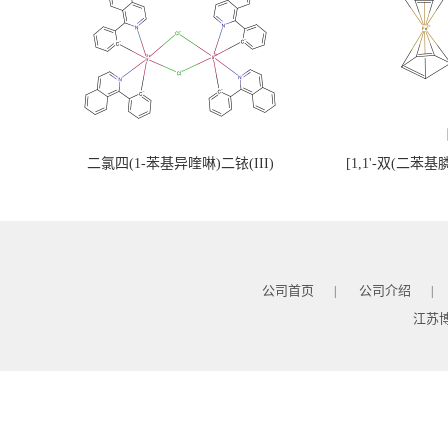
二氯四(1-苯基异喹啉)二铱(III)
[1,1'-双(二苯
公司首页
公司介绍
|
|
江苏