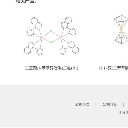
相关产品：
二氯四(1-苯基异喹啉)二铱(III)
[1,1'-双(二苯
公司首页
公司介绍
|
|
江苏