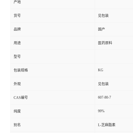
产地
货号
见包装
品牌
国产
用途
医药原料
型号
KG
包装规格
外观
见包装
607-80-7
CAS编号
99%
纯度
别名
L-芝麻脂素