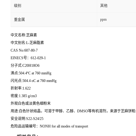
级别
其他
ppm
重金属
中文名称:芝麻素
中文别名:L-芝麻脂素
CAS No:607-80-7
EINECS号：612-029-1
分子式:C20H18O6
沸点:504.4ºC at 760 mmHg
闪光点:504.4 oC at 760 mmHg
折射率:1.622
密度:1.385 g/cm3
外观白色或淡黄色细粉末
用途:白色针状结晶，可溶于甲醇、乙醇、DMSO等有机溶剂，来源于芝麻饼
安全说明:S22-S24/25
危险品运输编号：NONH for all modes of transport