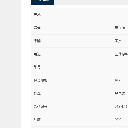
产品详请
产地
货号
见包装
品牌
国产
用途
医药原
型号
KG
包装规格
外观
见包装
545-47-1
CAS编号
99%
纯度