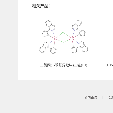
相关产品：
二氯四(1-苯基异喹啉)二铱(III)
[1
公司首页
公
|