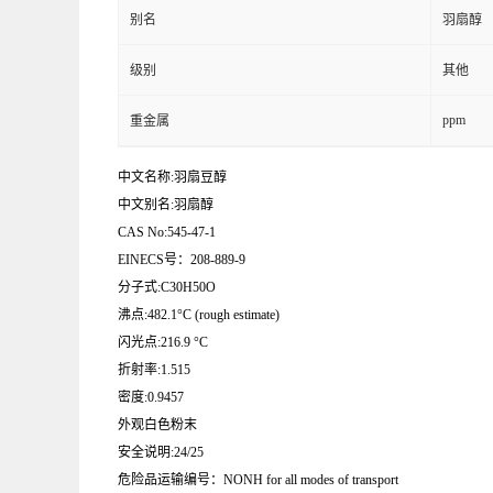
别名
羽扇醇
级别
其他
ppm
重金属
中文名称:羽扇豆醇
中文别名:羽扇醇
CAS No:545-47-1
EINECS号：208-889-9
分子式:C30H50O
沸点:482.1°C (rough estimate)
闪光点:216.9 °C
折射率:1.515
密度:0.9457
外观白色粉末
安全说明:24/25
危险品运输编号：NONH for all modes of transport