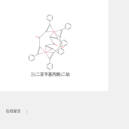
三(二亚苄基丙酮)二铂
在线留言
|