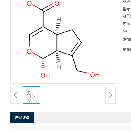
品牌
型号
货号
纯度
cas：
发布
更新
产品详请