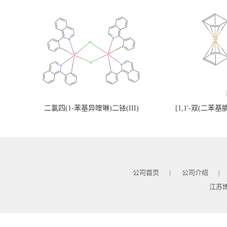
二氯四(1-苯基异喹啉)二铱(III)
[1,1'-双(二苯
公司首页
公司介绍
|
|
江苏