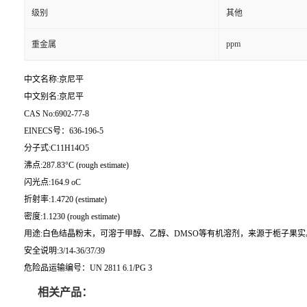
级别
其他
ppm
重金属
中文名称:京尼平
中文别名:京尼平
CAS No:6902-77-8
EINECS号：636-196-5
分子式:C11H14O5
沸点:287.83°C (rough estimate)
闪光点:164.9 oC
折射率:1.4720 (estimate)
密度:1.1230 (rough estimate)
用途:白色结晶粉末，可溶于甲醇、乙醇、DMSO等有机溶剂，来源于栀子果实
安全说明:3/14-36/37/39
危险品运输编号：UN 2811 6.1/PG 3
相关产品：