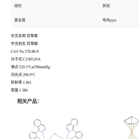
级别
其他
重金属
电询ppm
中文名称:甘草素
中文别名:甘草醇
CAS No:578-86-9
分子式:C15H12O4
沸点:529.5°Cat760mmHg
闪光点:206.9°C
折射率:1.661
密度:1.386
相关产品：