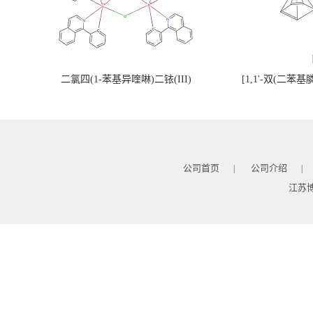
二氯四(1-苯基异喹啉)二铱(III)
[1,1'-双(二苯
公司首页
公司介绍
|
|
江苏