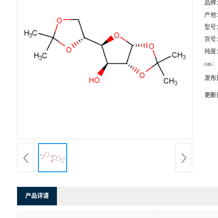
品牌
产地
型号
货号
纯度
cas：
发布
更新
产品详请