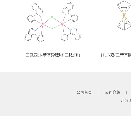
二氯四(1-苯基异喹啉)二铱(III)
[1,1'-双(二苯
公司首页
公司介绍
|
|
江苏