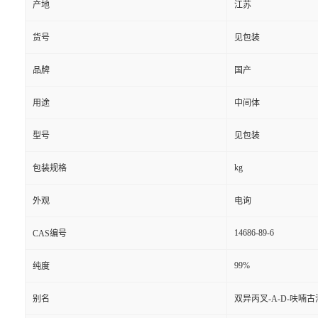
产地
江苏
货号
见包装
品牌
国产
用途
中间体
型号
见包装
kg
包装规格
外观
电询
14686-89-6
CAS编号
99%
纯度
别名
双异丙叉-A-D-呋喃