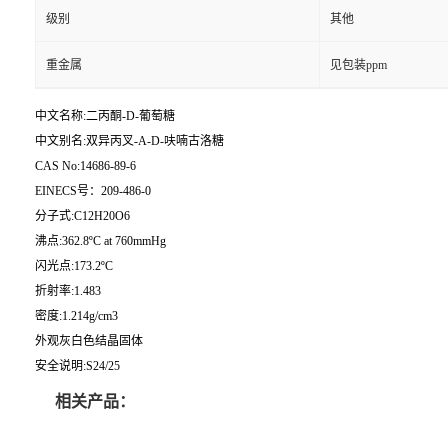
级别
其他
重金属
见包装ppm
中文名称:二丙酮-D-葡萄糖
中文别名:双异丙叉-A-D-呋喃古洛糖
CAS No:14686-89-6
EINECS号：209-486-0
分子式:C12H20O6
沸点:362.8ºC at 760mmHg
闪光点:173.2ºC
折射率:1.483
密度:1.214g/cm3
外观灰白色结晶固体
安全说明:S24/25
相关产品：