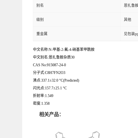
别名
恩扎鲁胺
级别
其他
重金属
见包装p
中文名称:N-甲基-2-氟-4-硝基苯甲酰胺
中文别名:恩扎鲁胺杂质30
CAS No:915087-24-0
分子式:C8H7FN2O3
沸点:337.1±32.0 °C(Predicted)
闪光点:157.7±25.1 °C
折射率:1.549
密度:1.358
相关产品：