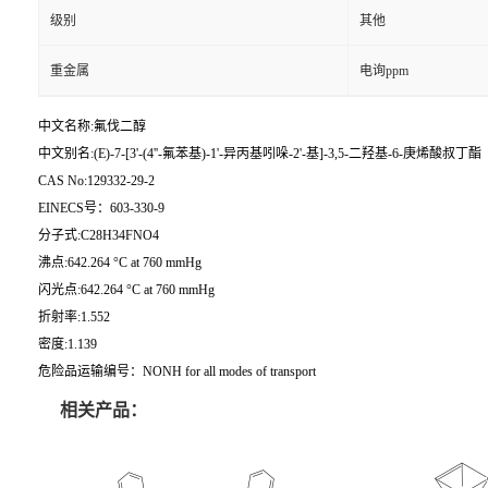
级别
其他
重金属
电询ppm
中文名称:氟伐二醇
中文别名:(E)-7-[3'-(4''-氟苯基)-1'-异丙基吲哚-2'-基]-3,5-二羟基-6-庚烯酸叔丁酯
CAS No:129332-29-2
EINECS号：603-330-9
分子式:C28H34FNO4
沸点:642.264 °C at 760 mmHg
闪光点:642.264 °C at 760 mmHg
折射率:1.552
密度:1.139
危险品运输编号：NONH for all modes of transport
相关产品：