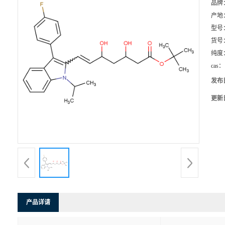
品牌
产地
型号
货号
纯度
cas：
发布
更新
产品详请