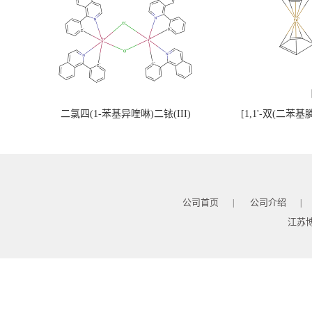
二氯四(1-苯基异喹啉)二铱(III)
[1,1'-双(二苯
公司首页
公司介绍
|
|
江苏