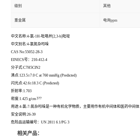
级别
其他
重金属
电询ppm
中文名称:4-氯-1H-吡咯并[2,3-b]吡啶
中文别名:4-氯氮杂吲哚
CAS No:55052-28-3
EINECS号：210-412-4
分子式:C7H5ClN2
沸点:123.5±7.0 C at 760 mmHg (Predicted)
闪光点:42.6±18.3 C (Predicted)
折射率:1.703
3??
密度:1.425 g/cm
用途:4-氯-7-氮杂吲哚是一种有机化学物质，主要用作有机中间体和医药中
安全说明:26-39
危险品运输编号：UN 2811 6.1/PG 3
相关产品：