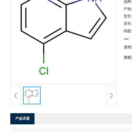
品牌
产地
型号
货号
纯度
cas：
发布
更新
产品详请