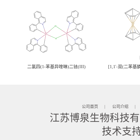
二氯四(1-苯基异喹啉)二铱(III)
[1,1'-双(二苯
公司首页
公司介绍
|
|
江苏博泉生物科技有
技术支