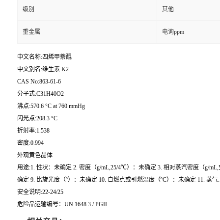
级别
其他
重金属
电询ppm
中文名称:四烯甲萘醌
中文别名:维生素 K2
CAS No:863-61-6
分子式:C31H40O2
沸点:570.6 °C at 760 mmHg
闪光点:208.3 °C
折射率:1.538
密度:0.994
外观黄色晶体
用途:1. 性状：未确定 2. 密度（g/mL,25/4℃）：未确定 3. 相对蒸汽密度（g/mL
确定 9. 比旋光度（º）：未确定 10. 自燃点或引燃温度（ºC）：未确定 11. 蒸气.
安全说明:22-24/25
危险品运输编号：UN 1648 3 / PGII