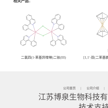
相关产品：
二氯四(1-苯基异喹啉)二铱(III)
[1,1'-双(二苯
公司首页
公司介绍
|
|
江苏博泉生物科技有
技术支