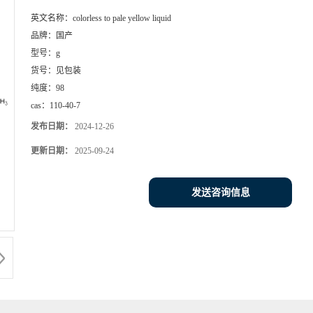
英文名称：
colorless to pale yellow liquid
品牌：
国产
型号：
g
货号：
见包装
纯度：
98
cas：
110-40-7
发布日期：
2024-12-26
更新日期：
2025-09-24
发送咨询信息