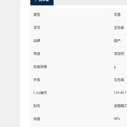
产品详请
香型
花香
货号
见包装
品牌
国产
用途
添加剂
g
包装规格
外观
见包装
110-40-7
CAS编号
别名
皮脂酸
98%
纯度