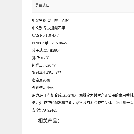
是否进口
中文名称:癸二酸二乙酯
中文别名:皮脂酸乙酯
CAS No:110-40-7
EINECS号：203-764-5
分子式:C14H26O4
沸点:312℃
闪光点:>230 °F
折射率:1.435-1.437
密度:0.9646
外观透明液体
用途:用于有机合成;GB 2760一96规定为暂时允许使用的食
剂。;用作塑料耐寒增塑剂，溶剂和有机合成中间体。还可用于医
安全说明:S24/25
相关产品：