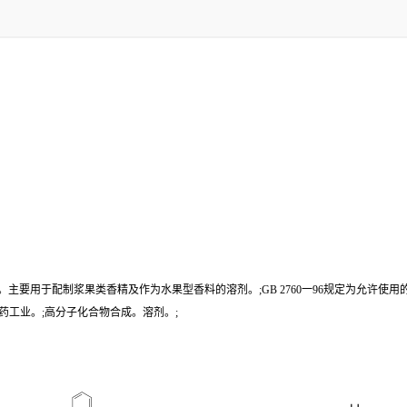
用香料。主要用于配制浆果类香精及作为水果型香料的溶剂。;GB 2760一96规定为允
药工业。;高分子化合物合成。溶剂。;