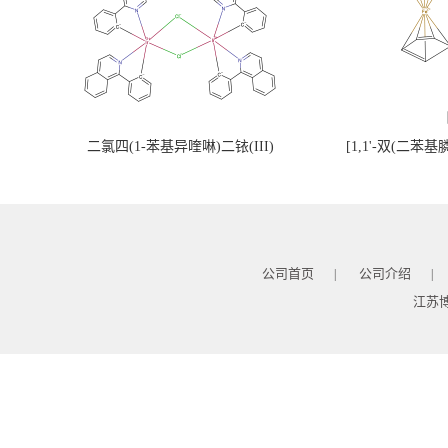
二氯四(1-苯基异喹啉)二铱(III)
[1,1'-双(二苯
公司首页
公司介绍
|
|
江苏