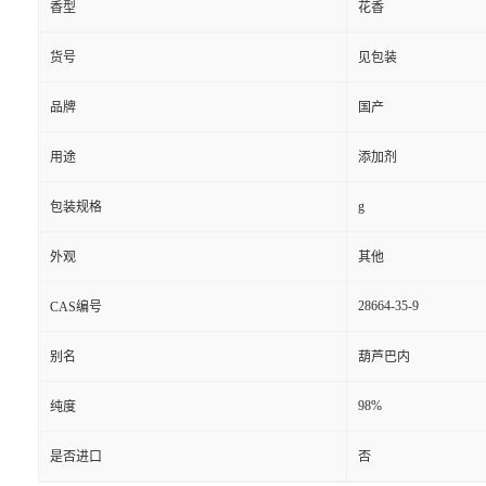
香型
花香
货号
见包装
品牌
国产
用途
添加剂
g
包装规格
外观
其他
28664-35-9
CAS编号
别名
葫芦巴内
98%
纯度
是否进口
否