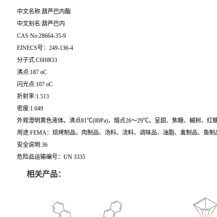
中文名称:葫芦巴内酯
中文别名:葫芦巴内
CAS No:28664-35-9
EINECS号：249-136-4
分子式:C6H8O3
沸点:187 oC
闪光点:107 oC
折射率:1.513
密度:1.049
外观澄明黄色液体。沸点81℃(80Pa)，熔点26～29℃。呈甜、焦糖、槭树
用途:FEMA：焙烤制品、肉制品、汤料、浇料、调味品、油脂、禽制品、鱼制品、甜
安全说明:36
危险品运输编号：UN 3335
相关产品：