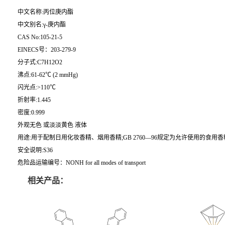
中文名称:丙位庚内酯
中文别名:γ-庚内酯
CAS No:105-21-5
EINECS号：203-279-9
分子式:C7H12O2
沸点:61-62℃ (2 mmHg)
闪光点:>110℃
折射率:1.445
密度:0.999
外观无色 或淡淡黄色 液体
用途:用于配制日用化妆香精、烟用香精;GB 2760—96规定为允许使用的食
安全说明:S36
危险品运输编号：NONH for all modes of transport
相关产品：