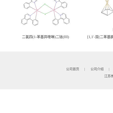
二氯四(1-苯基异喹啉)二铱(III)
[1,1'-双(二苯
公司首页
公司介绍
|
|
江苏