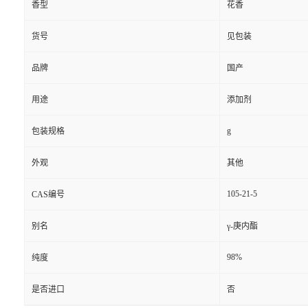
香型
花香
货号
见包装
品牌
国产
用途
添加剂
g
包装规格
外观
其他
105-21-5
CAS编号
别名
γ-庚内酯
98%
纯度
是否进口
否