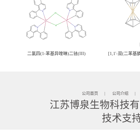
二氯四(1-苯基异喹啉)二铱(III)
[1,1'-双(二苯
公司首页
公司介绍
|
|
江苏博泉生物科技有
技术支