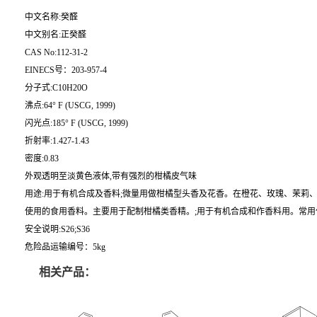
中文名称:癸醛
中文别名:正癸醛
CAS No:112-31-2
EINECS号：203-957-4
分子式:C10H20O
沸点:64° F (USCG, 1999)
闪光点:185° F (USCG, 1999)
折射率:1.427-1.43
密度:0.83
外观透明至淡黄色液体,带有强烈的柑橘皮气味
用途:用于有机合成及香料;微量用做柑橘型头香及花香。在橙花、玫瑰、茉莉、
使用的食用香料。主要用于配制柑橘类香精。;用于有机合成和作香料用。常用
安全说明:S26;S36
危险品运输编号：5kg
相关产品：