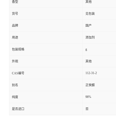
香型
其他
货号
见包装
品牌
国产
用途
添加剂
g
包装规格
外观
其他
112-31-2
CAS编号
别名
正癸醛
98%
纯度
是否进口
否