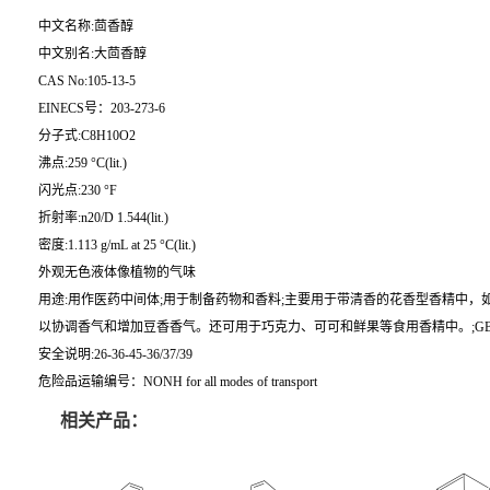
中文名称:茴香醇
中文别名:大茴香醇
CAS No:105-13-5
EINECS号：203-273-6
分子式:C8H10O2
沸点:259 °C(lit.)
闪光点:230 °F
折射率:n20/D 1.544(lit.)
密度:1.113 g/mL at 25 °C(lit.)
外观无色液体像植物的气味
用途:用作医药中间体;用于制备药物和香料;主要用于带清香的花香型香精中
以协调香气和增加豆香香气。还可用于巧克力、可可和鲜果等食用香精中。;GB 2
安全说明:26-36-45-36/37/39
危险品运输编号：NONH for all modes of transport
相关产品：