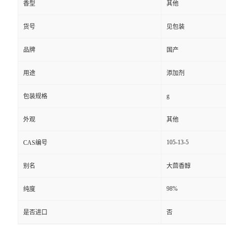
香型
其他
货号
见包装
品牌
国产
用途
添加剂
g
包装规格
外观
其他
105-13-5
CAS编号
别名
大茴香醇
98%
纯度
是否进口
否