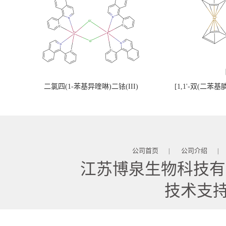
二氯四(1-苯基异喹啉)二铱(III)
[1,1'-双(二苯
公司首页
公司介绍
|
|
江苏博泉生物科技有
技术支