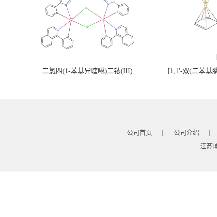
二氯四(1-苯基异喹啉)二铱(III)
[1,1'-双(二苯
公司首页
公司介绍
|
|
江苏