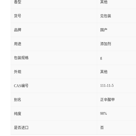
香型
其他
货号
见包装
品牌
国产
用途
添加剂
g
包装规格
外观
其他
111-11-5
CAS编号
别名
正辛酸甲
98%
纯度
是否进口
否