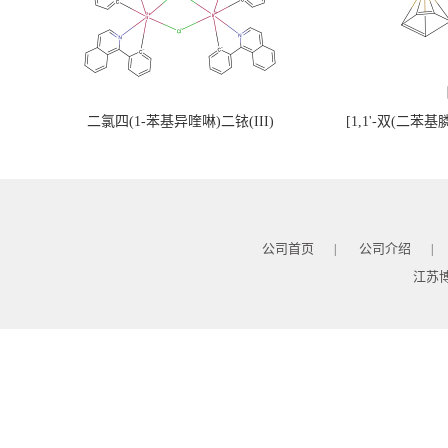
二氯四(1-苯基异喹啉)二铱(III)
[1,1'-双(二苯
公司首页
公司介绍
|
|
江苏