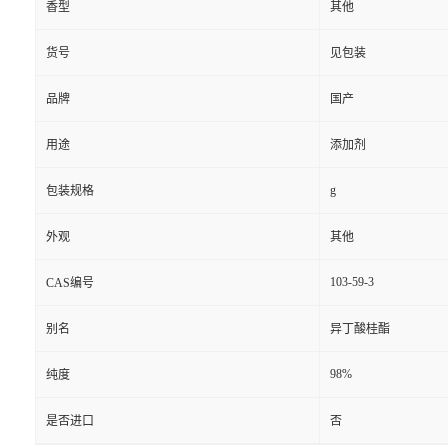
香型
其他
货号
见包装
品牌
国产
用途
添加剂
g
包装规格
外观
其他
103-59-3
CAS编号
别名
异丁酸桂酯
98%
纯度
是否进口
否