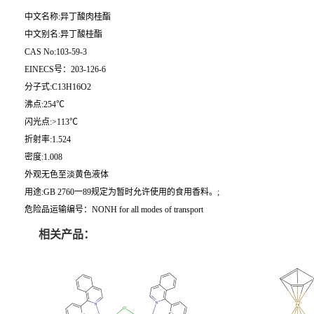
中文名称:异丁酸肉桂酯
中文别名:异丁酸桂酯
CAS No:103-59-3
EINECS号：203-126-6
分子式:C13H16O2
沸点:254℃
闪光点:>113℃
折射率:1.524
密度:1.008
外观无色至淡黄色液体
用途:GB 2760一89规定为暂时允许使用的食用香料。;
危险品运输编号：NONH for all modes of transport
相关产品：