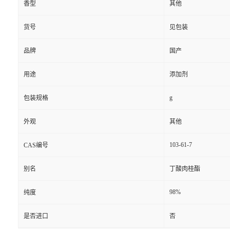
香型
其他
货号
见包装
品牌
国产
用途
添加剂
g
包装规格
外观
其他
103-61-7
CAS编号
别名
丁酸肉桂酯
98%
纯度
是否进口
否