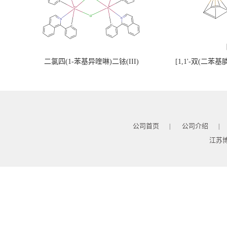
二氯四(1-苯基异喹啉)二铱(III)
[1,1'-双(二苯
公司首页
公司介绍
|
|
江苏