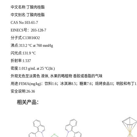
中文名称:丁酸肉桂酯
中文别名:丁酸肉桂酯
CAS No:103-61-7
EINECS号：203-128-7
分子式:C13H16O2
沸点:313.2 °C at 760 mmHg
闪光点:131.9 °C
折射率:1.537
密度:1.013 g/mL at 25 °C(lit.)
外观无色至淡黄色 液体, 水果的略植物 香胶或香脂的气味
用途:FEMA(mg/kg)：饮料1.6；冰淇淋8.5；糖果7.6；焙烤食品1l；明胶和布丁1.
安全说明:26-36
相关产品：