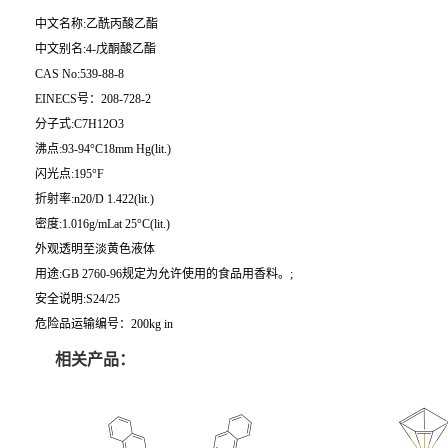
中文名称:乙酰丙酸乙酯
中文别名:4-戊酮酸乙酯
CAS No:539-88-8
EINECS号：208-728-2
分子式:C7H12O3
沸点:93-94°C18mm Hg(lit.)
闪光点:195°F
折射率:n20/D 1.422(lit.)
密度:1.016g/mLat 25°C(lit.)
外观透明至淡黄色液体
用途:GB 2760-96规定为允许使用的食品用香料。;
安全说明:S24/25
危险品运输编号：200kg in
相关产品：