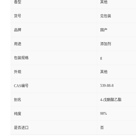
香型
其他
货号
见包装
品牌
国产
用途
添加剂
g
包装规格
外观
其他
539-88-8
CAS编号
别名
4-戊酮酸乙酯
98%
纯度
是否进口
否