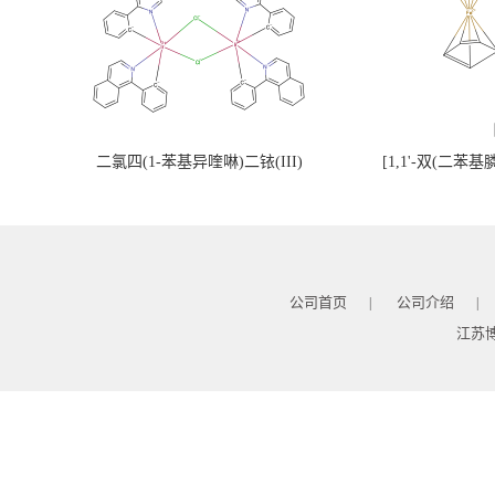
二氯四(1-苯基异喹啉)二铱(III)
[1,1'-双(二苯
公司首页
公司介绍
|
|
江苏