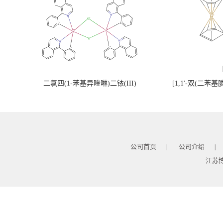
二氯四(1-苯基异喹啉)二铱(III)
[1,1'-双(二苯
公司首页
公司介绍
|
|
江苏