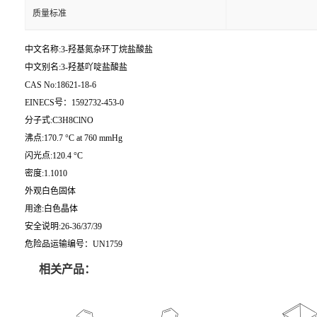
质量标准
中文名称:3-羟基氮杂环丁烷盐酸盐
中文别名:3-羟基吖啶盐酸盐
CAS No:18621-18-6
EINECS号：1592732-453-0
分子式:C3H8ClNO
沸点:170.7 °C at 760 mmHg
闪光点:120.4 °C
密度:1.1010
外观白色固体
用途:白色晶体
安全说明:26-36/37/39
危险品运输编号：UN1759
相关产品：