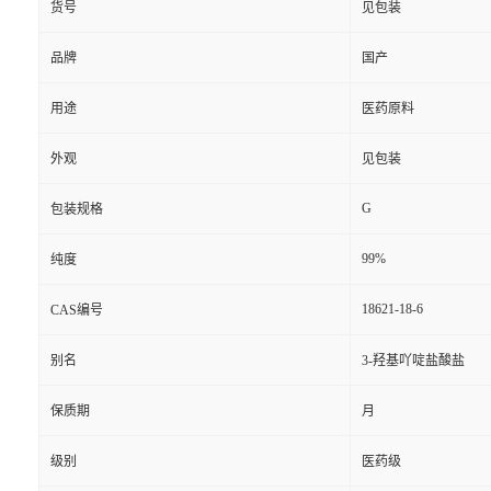
货号
见包装
品牌
国产
用途
医药原料
外观
见包装
G
包装规格
99%
纯度
18621-18-6
CAS编号
别名
3-羟基吖啶盐酸盐
保质期
月
级别
医药级