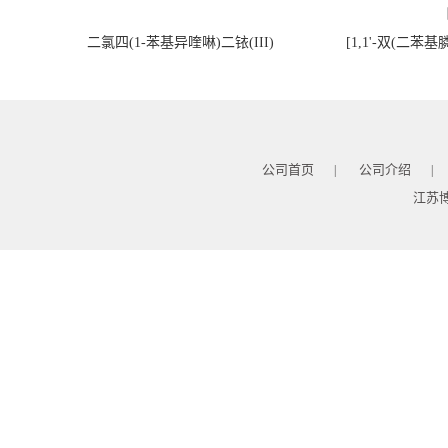
二氯四(1-苯基异喹啉)二铱(III)
[1,1'-双(二苯
公司首页
公司介绍
|
|
江苏