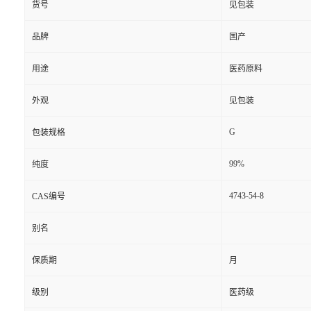
货号
见包装
品牌
国产
用途
医药原料
外观
见包装
G
包装规格
99%
纯度
4743-54-8
CAS编号
别名
保质期
月
级别
医药级