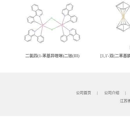
二氯四(1-苯基异喹啉)二铱(III)
[1,1'-双(二苯
公司首页
公司介绍
|
|
江苏