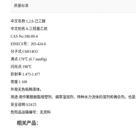
质量标准
中文名称:1,2,6-己三醇
中文别名:6-三羟基乙烷
CAS No:106-69-4
EINECS号：203-424-6
分子式:C6H14O3
沸点:178℃ (6.7 mmHg)
闪光点:198℃
折射率:1.475-1.477
密度:1.109
外观无色粘稠液体。
用途:用作聚酰胺脂增塑剂、烟草湿润剂、特种水力流体的溶剂和偶合剂。也是
安全说明:S24/25
危险品运输编号：无资料
相关产品：