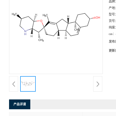
品牌
产地
型号
货号
纯度
cas：
发布
更新
产品详请