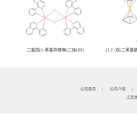
二氯四(1-苯基异喹啉)二铱(III)
[1,1'-双(二苯
公司首页
公司介绍
|
|
江苏