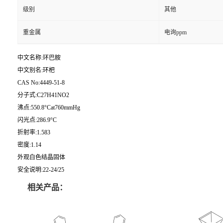
级别
其他
重金属
电询ppm
中文名称:环巴胺
中文别名:环杷
CAS No:4449-51-8
分子式:C27H41NO2
沸点:550.8°Cat760mmHg
闪光点:286.9°C
折射率:1.583
密度:1.14
外观白色结晶固体
安全说明:22-24/25
相关产品：