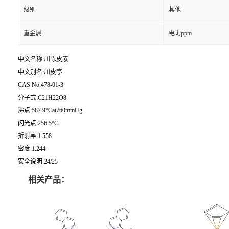
级别
其他
重金属
电询ppm
中文名称:川陈皮素
中文别名:川皮亭
CAS No:478-01-3
分子式:C21H22O8
沸点:587.9°Cat760mmHg
闪光点:256.5°C
折射率:1.558
密度:1.244
安全说明:24/25
相关产品：