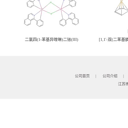
二氯四(1-苯基异喹啉)二铱(III)
[1,1'-双(二苯
公司首页
公司介绍
|
|
江苏