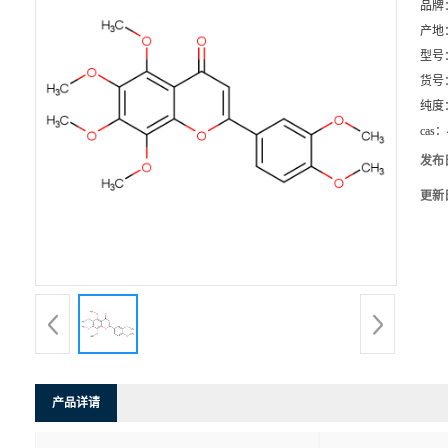
品牌
产地
型号
货号
纯度
cas：
发布
更新
产品详请