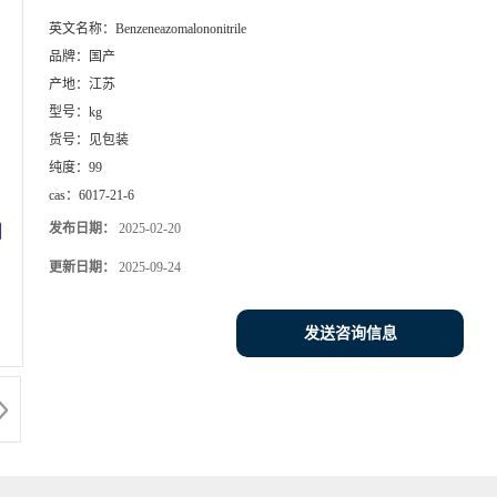
英文名称：
Benzeneazomalononitrile
品牌：
国产
产地：
江苏
型号：
kg
货号：
见包装
纯度：
99
cas：
6017-21-6
发布日期：
2025-02-20
更新日期：
2025-09-24
发送咨询信息