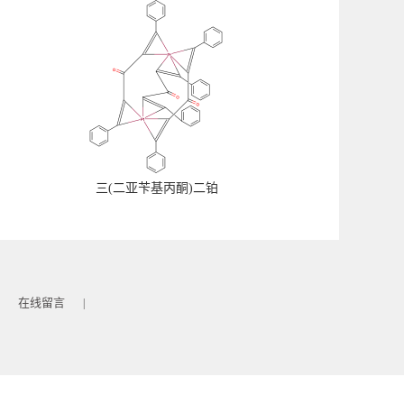
三(二亚苄基丙酮)二铂
在线留言
|