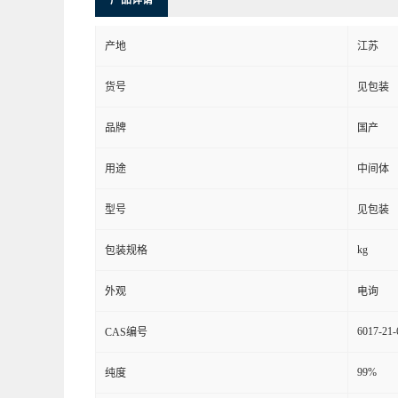
产品详请
产地
江苏
货号
见包装
品牌
国产
用途
中间体
型号
见包装
kg
包装规格
外观
电询
6017-21-
CAS编号
99%
纯度