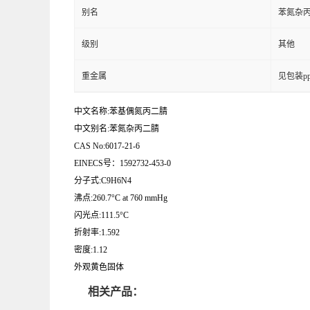
别名
苯氮杂
级别
其他
重金属
见包装p
中文名称:苯基偶氮丙二腈
中文别名:苯氮杂丙二腈
CAS No:6017-21-6
EINECS号：1592732-453-0
分子式:C9H6N4
沸点:260.7°C at 760 mmHg
闪光点:111.5°C
折射率:1.592
密度:1.12
外观黄色固体
相关产品：