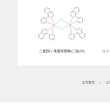
二氯四(1-苯基异喹啉)二铱(III)
[1
公司首页
公
|