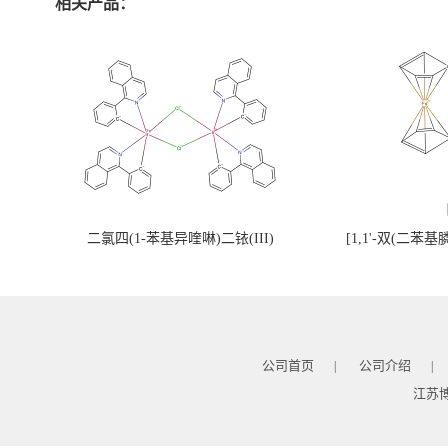
相关产品：
二氯四(1-苯基异喹啉)二铱(III)
[1,1'-双(二苯
公司首页
公司介绍
|
|
江苏