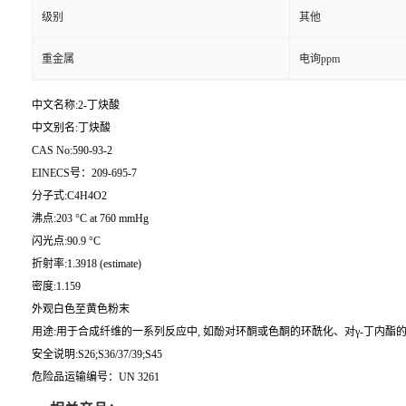
级别
其他
重金属
电询ppm
中文名称:2-丁炔酸
中文别名:丁炔酸
CAS No:590-93-2
EINECS号：209-695-7
分子式:C4H4O2
沸点:203 °C at 760 mmHg
闪光点:90.9 °C
折射率:1.3918 (estimate)
密度:1.159
外观白色至黄色粉末
用途:用于合成纤维的一系列反应中, 如酚对环酮或色酮的环酰化、对γ-丁内酯的
安全说明:S26;S36/37/39;S45
危险品运输编号：UN 3261