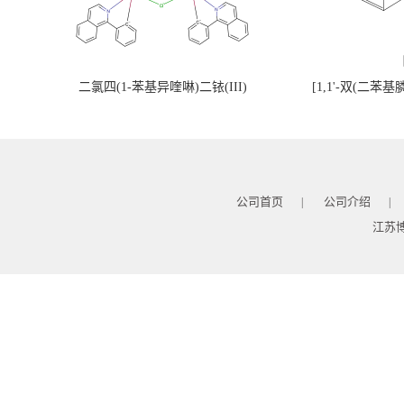
二氯四(1-苯基异喹啉)二铱(III)
[1,1'-双(二苯
公司首页
公司介绍
|
|
江苏