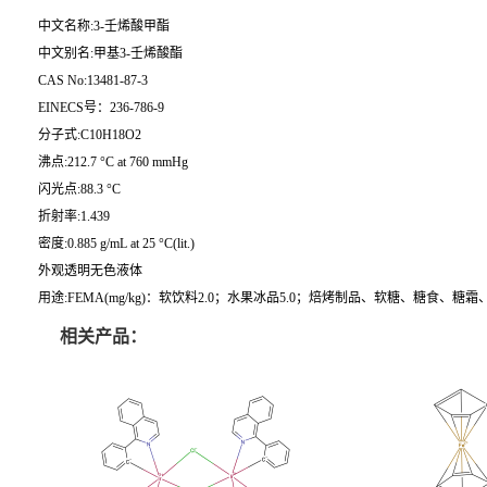
中文名称:3-壬烯酸甲酯
中文别名:甲基3-壬烯酸酯
CAS No:13481-87-3
EINECS号：236-786-9
分子式:C10H18O2
沸点:212.7 °C at 760 mmHg
闪光点:88.3 °C
折射率:1.439
密度:0.885 g/mL at 25 °C(lit.)
外观透明无色液体
用途:FEMA(mg/kg)：软饮料2.0；水果冰品5.0；焙烤制品、软糖、糖食、糖霜、
相关产品：