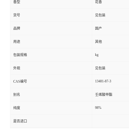
香型
花香
货号
见包装
品牌
国产
用途
其他
kg
包装规格
外观
见包装
13481-87-3
CAS编号
别名
壬烯酸甲酯
98%
纯度
是否进口