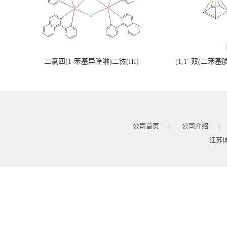
二氯四(1-苯基异喹啉)二铱(III)
[1,1'-双(二苯
公司首页
公司介绍
|
|
江苏