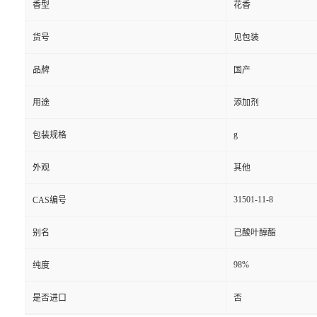
香型
花香
货号
见包装
品牌
国产
用途
添加剂
g
包装规格
外观
其他
31501-11-8
CAS编号
别名
己酸叶醇酯
98%
纯度
是否进口
否