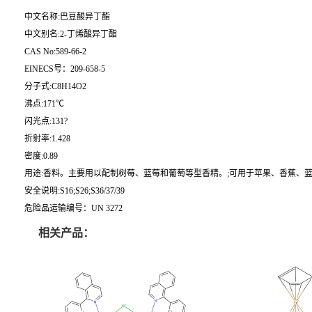
中文名称:巴豆酸异丁酯
中文别名:2-丁烯酸异丁酯
CAS No:589-66-2
EINECS号：209-658-5
分子式:C8H14O2
沸点:171℃
闪光点:131?
折射率:1.428
密度:0.89
用途:香料。主要用以配制树莓、蓝莓和葡萄等型香精。;可用于苹果、香蕉、蓝
安全说明:S16;S26;S36/37/39
危险品运输编号：UN 3272
相关产品：