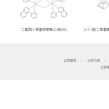
二氯四(1-苯基异喹啉)二铱(III)
[1,1'-双(二苯
公司首页
公司介绍
|
|
江苏