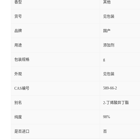
香型
其他
货号
见包装
品牌
国产
用途
添加剂
g
包装规格
外观
见包装
589-66-2
CAS编号
别名
2-丁烯酸异丁酯
98%
纯度
是否进口
否