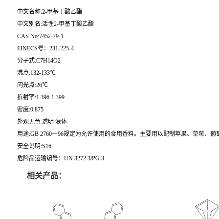
中文名称:2-甲基丁酸乙酯
中文别名:活性2-甲基丁酸乙酯
CAS No:7452-79-1
EINECS号：231-225-4
分子式:C7H14O2
沸点:132-133℃
闪光点:26℃
折射率:1.396-1.399
密度:0.875
外观无色 透明 液体
用途:GB 2760一96规定为允许使用的食用香料。主要用以配制苹果、草莓、
安全说明:S16
危险品运输编号：UN 3272 3/PG 3
相关产品：