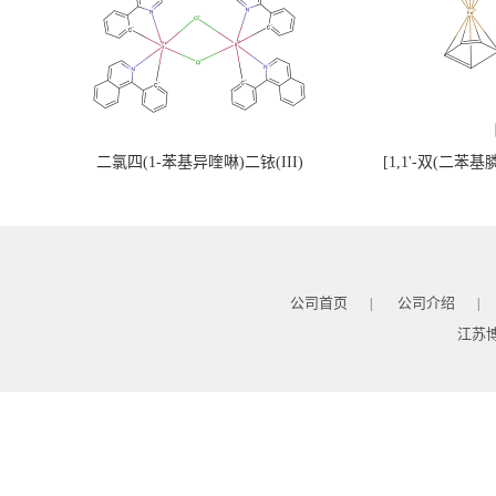
二氯四(1-苯基异喹啉)二铱(III)
[1,1'-双(二苯
公司首页
公司介绍
|
|
江苏