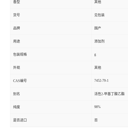
香型
其他
货号
见包装
品牌
国产
用途
添加剂
g
包装规格
外观
其他
7452-79-1
CAS编号
别名
活性2-甲基丁酸乙酯
98%
纯度
是否进口
否