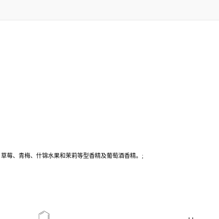
制菠萝、草莓、青梅、什锦水果和茉莉等型香精及葡萄酒香精。;