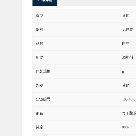
产品详请
香型
其他
货号
见包装
品牌
国产
用途
添加剂
g
包装规格
外观
其他
103-48-0
CAS编号
别名
异丁酸
98%
纯度