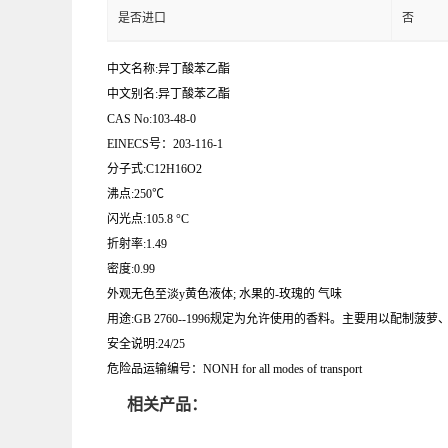
是否进口
否
中文名称:异丁酸苯乙酯
中文别名:异丁酸苯乙酯
CAS No:103-48-0
EINECS号：203-116-1
分子式:C12H16O2
沸点:250℃
闪光点:105.8 °C
折射率:1.49
密度:0.99
外观无色至淡y黄色液体; 水果的-玫瑰的 气味
用途:GB 2760--1996规定为允许使用的香料。主要用以配
安全说明:24/25
危险品运输编号：NONH for all modes of transport
相关产品：