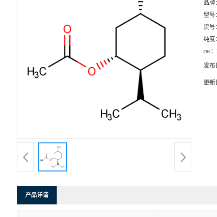
品牌
型号
货号
纯度
cas：
发布
更新
产品详请