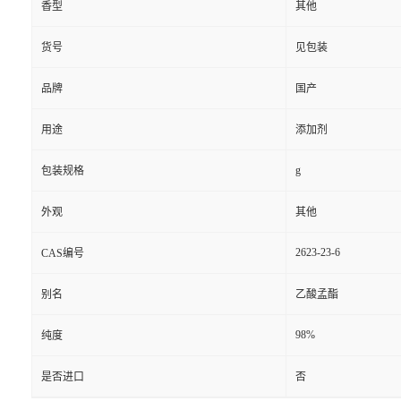
香型
其他
货号
见包装
品牌
国产
用途
添加剂
g
包装规格
外观
其他
2623-23-6
CAS编号
别名
乙酸孟酯
98%
纯度
是否进口
否