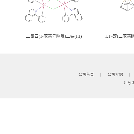
二氯四(1-苯基异喹啉)二铱(III)
[1,1'-双(二苯
公司首页
公司介绍
|
|
江苏