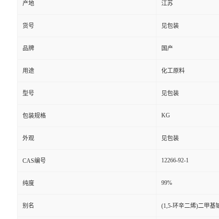
产地
江苏
货号
见包装
品牌
国产
用途
化工原料
型号
见包装
KG
包装规格
外观
见包装
12266-92-1
CAS编号
99%
纯度
别名
(1,5-环辛二烯)二甲基铂(