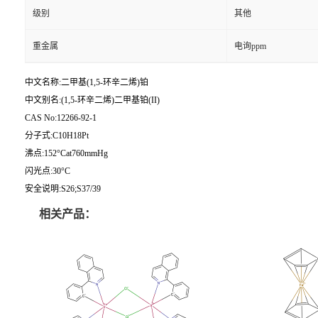
级别
其他
重金属
电询ppm
中文名称:二甲基(1,5-环辛二烯)铂
中文别名:(1,5-环辛二烯)二甲基铂(II)
CAS No:12266-92-1
分子式:C10H18Pt
沸点:152°Cat760mmHg
闪光点:30°C
安全说明:S26;S37/39
相关产品：