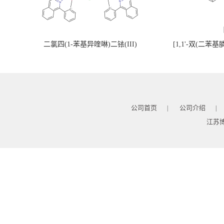
二氯四(1-苯基异喹啉)二铱(III)
[1,1'-双(二苯
公司首页
公司介绍
|
|
江苏