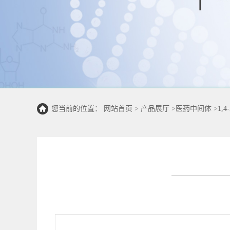
您当前的位置：
网站首页
>
产品展厅
>
医药中间体
>
1,