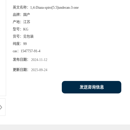
英文名称：
1,4-Diaza-spiro[5.5]undecan-3-one
品牌：
国产
产地：
江苏
型号：
KG
货号：
见包装
纯度：
99
cas：
1547757-91-4
发布日期：
2024-11-12
更新日期：
2025-09-24
发送咨询信息