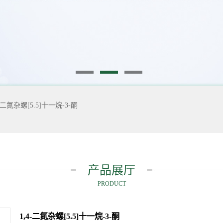
4-二氮杂螺[5.5]十一烷-3-酮
产品展厅
PRODUCT
1,4-二氮杂螺[5.5]十一烷-3-酮