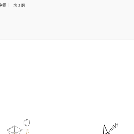
氮杂螺十一烷-3-酮