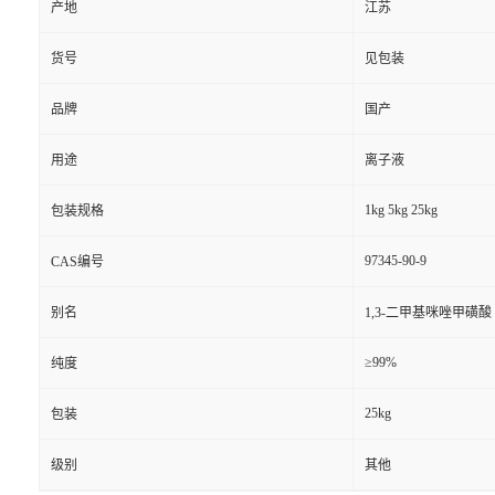
产地
江苏
货号
见包装
品牌
国产
用途
离子液
1kg 5kg 25kg
包装规格
97345-90-9
CAS编号
别名
1,3-二甲基咪唑甲磺酸
≥99%
纯度
25kg
包装
级别
其他