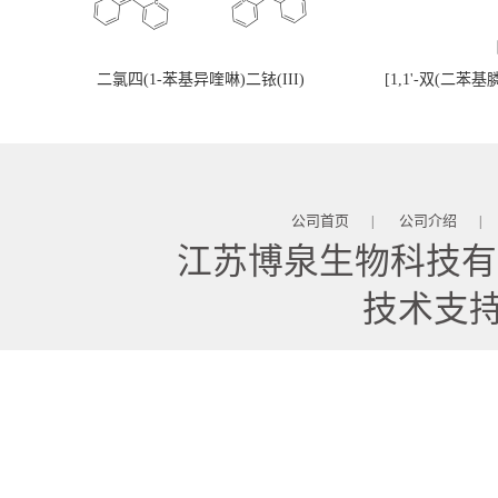
二氯四(1-苯基异喹啉)二铱(III)
[1,1'-双(二苯
公司首页
公司介绍
|
|
江苏博泉生物科技有
技术支