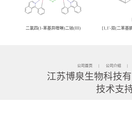
二氯四(1-苯基异喹啉)二铱(III)
[1,1'-双(二苯
公司首页
公司介绍
|
|
江苏博泉生物科技有
技术支