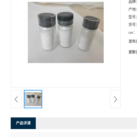
品牌
产地
型号
货号
cas：
发布
更新
产品详请